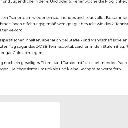
er und Jugendliche in der 4. Und oder 6. Ferienwoche die Möglichkei
sein Trainerteam wieder ein spannendes und freudvolles Beisammense
ehmer: innen erfahrungsgemäß weniger gut besucht wie das 2. Tennis
uter Rekord.
spezifischen Inhalten, aber auch bei Staffel- und Mannschaftsspiele
tzten Tag sogar das DOSB Tennissportabzeichen in den Stufen Blau, R
der gar Gold abzulegen.
och ein geselliges Eltern- Kind Turnier mit 14 teilnehmenden Paaren 
egen Gleichgesinnte um Pokale und kleine Sachpreise wetteifern.