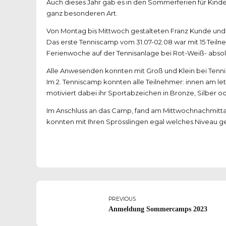
Auch dieses Jahr gab es in den Sommerferien für Kind
ganz besonderen Art.
Von Montag bis Mittwoch gestalteten Franz Kunde und 
Das erste Tenniscamp vom 31.07-02.08 war mit 15 Teiln
Ferienwoche auf der Tennisanlage bei Rot-Weiß- absol
Alle Anwesenden konnten mit Groß und Klein bei Tennis
Im 2. Tenniscamp konnten alle Teilnehmer: innen am le
motiviert dabei ihr Sportabzeichen in Bronze, Silber o
Im Anschluss an das Camp, fand am Mittwochnachmittag n
konnten mit Ihren Sprösslingen egal welches Niveau g
PREVIOUS
Anmeldung Sommercamps 2023